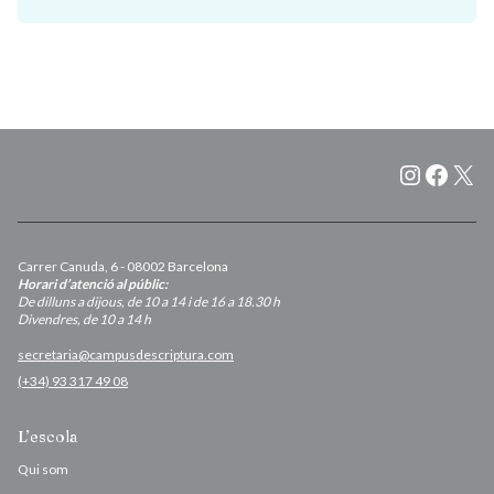
Instagr
Faceb
X
Carrer Canuda, 6 - 08002 Barcelona
Horari d’atenció al públic:
De dilluns a dijous, de 10 a 14 i de 16 a 18.30 h
Divendres, de 10 a 14 h
secretaria@campusdescriptura.com
(+34) 93 317 49 08
L’escola
Qui som